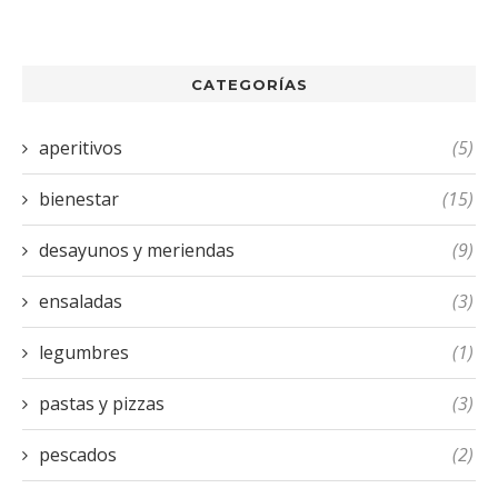
CATEGORÍAS
aperitivos
(5)
bienestar
(15)
desayunos y meriendas
(9)
ensaladas
(3)
legumbres
(1)
pastas y pizzas
(3)
pescados
(2)