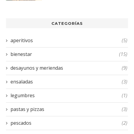
CATEGORÍAS
aperitivos
(5)
bienestar
(15)
desayunos y meriendas
(9)
ensaladas
(3)
legumbres
(1)
pastas y pizzas
(3)
pescados
(2)